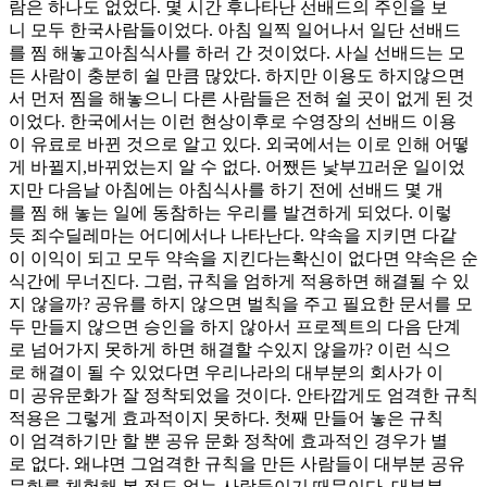
람은 하나도 없었다. 몇 시간 후나타난 선배드의 주인을 보
니 모두 한국사람들이었다. 아침 일찍 일어나서 일단 선배드
를 찜 해놓고아침식사를 하러 간 것이었다. 사실 선배드는 모
든 사람이 충분히 쉴 만큼 많았다. 하지만 이용도 하지않으면
서 먼저 찜을 해놓으니 다른 사람들은 전혀 쉴 곳이 없게 된 것
이었다. 한국에서는 이런 현상이후로 수영장의 선배드 이용
이 유료로 바뀐 것으로 알고 있다. 외국에서는 이로 인해 어떻
게 바뀔지,바뀌었는지 알 수 없다. 어쨌든 낯부끄러운 일이었
지만 다음날 아침에는 아침식사를 하기 전에 선배드 몇 개
를 찜 해 놓는 일에 동참하는 우리를 발견하게 되었다. 이렇
듯 죄수딜레마는 어디에서나 나타난다. 약속을 지키면 다같
이 이익이 되고 모두 약속을 지킨다는확신이 없다면 약속은 순
식간에 무너진다. 그럼, 규칙을 엄하게 적용하면 해결될 수 있
지 않을까? 공유를 하지 않으면 벌칙을 주고 필요한 문서를 모
두 만들지 않으면 승인을 하지 않아서 프로젝트의 다음 단계
로 넘어가지 못하게 하면 해결할 수있지 않을까? 이런 식으
로 해결이 될 수 있었다면 우리나라의 대부분의 회사가 이
미 공유문화가 잘 정착되었을 것이다. 안타깝게도 엄격한 규칙
적용은 그렇게 효과적이지 못하다. 첫째 만들어 놓은 규칙
이 엄격하기만 할 뿐 공유 문화 정착에 효과적인 경우가 별
로 없다. 왜냐면 그엄격한 규칙을 만든 사람들이 대부분 공유
문화를 체험해 본 적도 없는 사람들이기 때문이다. 대부분