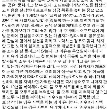
는 '공유’ 문화라고 할 수 있다. 소프트웨어개발 속도를 향상하
고 비용을 절감하며 프로젝트 성공 확률을 높이는 중요 요소
다. 뿐만 아니라 개발자들의 실력을 향상하고 개발자가 20년,
30년 계속 개발자로 일할 수 있도록 하는 기초 체력이기도 하
다. 하지만 우리나라에서 공유 문화를 제대로 갖추고 있는 회
사를 찾아보기란 그리 쉽지 않다. 내 주변에는 소프트웨어 개
발 문화에 관심을 가지고 있는 개발자가 많다. 특히 공유문화
에 관심이 많아서 실천을 하려고 노력하는 경우도 많다. 하지
만 그런 노력의 결과로 성공적으로 개발문화를 정착했다고 하
는 소식은 잘 들려오지 않는다. 그 이유는 무엇일까? 여러 가
지 이유가 있겠지만 그 첫 번째는 아직 공유에 노력을 하는 개
발자들이 소수이기 때문이다. ‘죄수 딜레마’라고 들어본 적
이 있는가? 상황은 다음과 같다. 두 명의 사건 용의자가 체포되
어 서로 다른 취조실에서 격리되어 심문을 받고 있다. 이들에
게 자백여부에 따라 다음의 선택이 가능하다. 둘 중 하나가 배
신하여 죄를 자백하면 자백한 사람은 즉시 풀어주고 나머지 한
명이 10년을 복역해야 한다. 둘 모두 서로를 배신하여 죄를 자
백하면 둘 모두 5년을 복역한다. 둘 모두 죄를 자백하지 않으면
둘 모두 6개월을 복역한다. 죄수A는 죄수B가 침묵할 것으
로 생각되는 경우 자백을 하는 것이 유리하다. 죄수B가 자백
할 것으로 되는 경우 자백이 유리하다. 따라서 죄수A는 죄수B