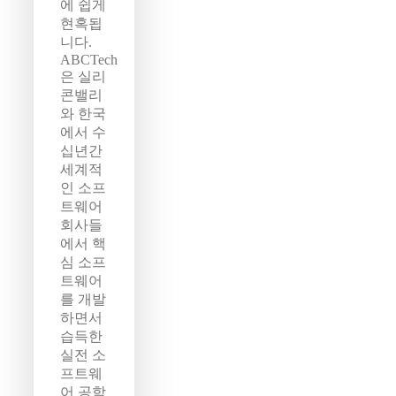
에 쉽게
현혹됩
니다.
ABCTech
은 실리
콘밸리
와 한국
에서 수
십년간
세계적
인 소프
트웨어
회사들
에서 핵
심 소프
트웨어
를 개발
하면서
습득한
실전 소
프트웨
어 공학