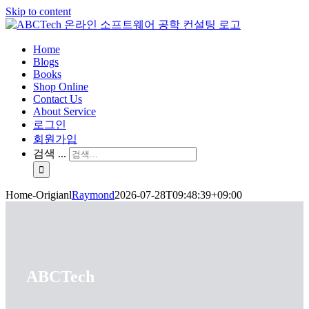
Skip to content
Home
Blogs
Books
Shop Online
Contact Us
About Service
로그인
회원가입
검색 ...
Home-Origianl
Raymond
2026-07-28T09:48:39+09:00
ABCTech