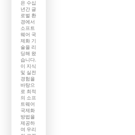
은 수십
년간 글
로벌 환
경에서
소프트
웨어 국
제화 기
술을 리
딩해 왔
습니다.
이 지식
및 실전
경험을
바탕으
로 최적
의 소프
트웨어
국제화
방법을
제공하
여 우리