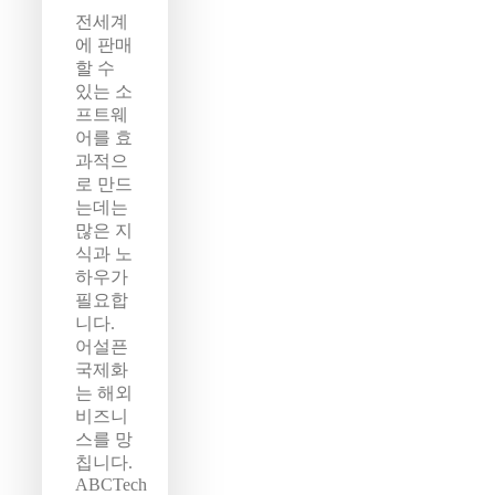
전세계
에 판매
할 수
있는 소
프트웨
어를 효
과적으
로 만드
는데는
많은 지
식과 노
하우가
필요합
니다.
어설픈
국제화
는 해외
비즈니
스를 망
칩니다.
ABCTech