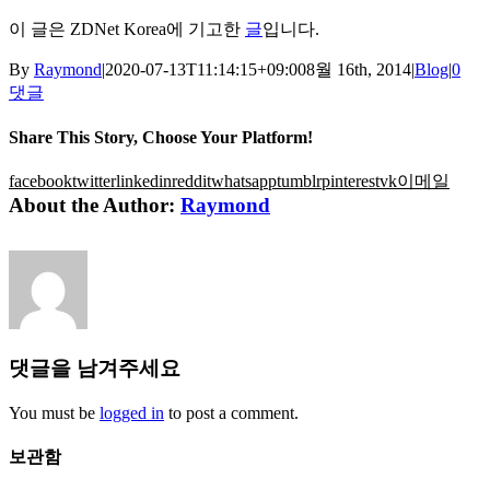
이 글은 ZDNet Korea에 기고한
글
입니다.
By
Raymond
|
2020-07-13T11:14:15+09:00
8월 16th, 2014
|
Blog
|
0
댓글
Share This Story, Choose Your Platform!
facebook
twitter
linkedin
reddit
whatsapp
tumblr
pinterest
vk
이메일
About the Author:
Raymond
댓글을 남겨주세요
You must be
logged in
to post a comment.
보관함